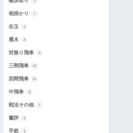
横歩取り
2
相掛かり
1
右玉
2
雁木
4
対振り飛車
6
三間飛車
13
四間飛車
10
中飛車
8
戦法その他
1
書評
3
手筋
3