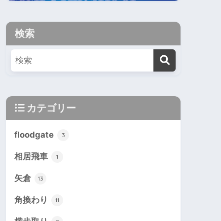
検索
カテゴリー
floodgate
3
相居飛車
1
矢倉
13
角換わり
11