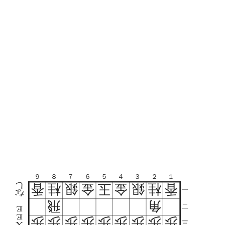
９
８
７
６
５
４
３
２
１
し
香
桂
銀
金
玉
金
銀
桂
香
一
な
飛
角
二
E
E
歩
歩
歩
歩
歩
歩
歩
歩
歩
三
X