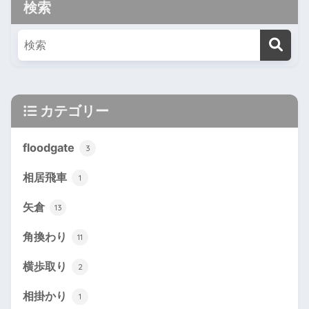
検索
カテゴリー
floodgate
3
相居飛車
1
矢倉
13
角換わり
11
横歩取り
2
相掛かり
1