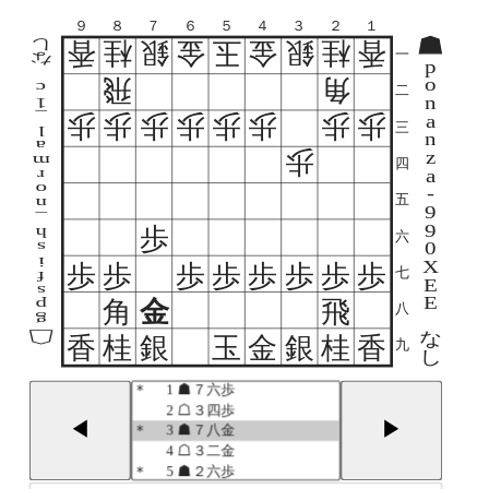
*
10
☖３二金
９
８
７
６
５
４
３
２
１
*
11
☗２二角成
し
香
桂
銀
金
玉
金
銀
桂
香
一
*
12
☖同 銀
な
p
*
13
☗６八銀
飛
角
o
c
二
*
14
☖８六歩
n
1
*
15
☗同 歩
_
歩
歩
歩
歩
歩
歩
歩
歩
a
三
l
*
16
☖同 飛
n
a
歩
z
*
17
☗８七歩
m
四
a
r
*
18
☖８二飛
o
-
*
19
☗６六歩
五
n
9
*
20
☖４二玉
_
9
歩
h
六
*
21
☗３六歩
0
s
*
22
☖１四歩
i
X
歩
歩
歩
歩
歩
歩
歩
歩
七
f
*
23
☗３七桂
E
s
*
24
☖６四歩
E
金
角
飛
p
八
*
25
☗６七銀
g
な
*
26
☖７四歩
香
桂
銀
玉
金
銀
桂
香
九
し
*
27
☗２九飛
開始局面
*
28
☖８八歩
*
1
☗７六歩
*
29
☗同 金
2
☖３四歩
*
30
☖７九角
◀
▶
*
3
☗７八金
*
31
☗７八金
4
☖３二金
*
32
☖５七角成
*
5
☗２六歩
*
33
☗５六銀左