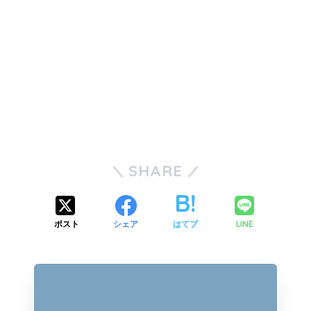
*
54
☖３三桂
*
82
☖６五角
*
55
☗２三角
*
83
☗５六歩
*
56
☖２八歩成
*
84
☖同 角
*
57
☗同 飛
*
85
☗４七銀打
*
58
☖２七歩
*
86
☖３七歩
*
59
☗３八飛
*
87
☗同 玉
*
60
☖７七桂成
*
88
☖４七金
*
61
☗同 桂
*
89
☗同 銀
*
62
☖４五桂
*
90
☖３六歩
*
63
☗同 角成
*
91
☗同 玉
*
64
☖５四銀打
*
92
☖２五銀
*
65
☗５六馬
*
93
☗３七玉
*
66
☖６四桂
*
94
☖３六歩
SHARE
*
67
☗同 銀
*
95
☗３八玉
*
68
☖同 銀
*
96
☖４七角成
*
69
☗２三歩成
*
97
☗同 玉
*
70
☖４五銀打
*
98
☖６四龍
*
71
☗３二と
ポスト
シェア
はてブ
LINE
*
99
☗６五歩
*
72
☖同 玉
*
100
☖同 龍
*
73
☗４七馬
*
101
☗６一と
*
74
☖３三銀
*
102
☖６七龍
*
75
☗２五馬
*
103
☗５七歩
*
76
☖４七歩
*
104
☖５八銀
*
77
☗２六馬
*
105
☗同 金