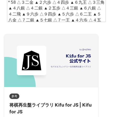
6
☖８八角成
* 58 △３二金 ▲２六歩 △４四歩 ▲６九王 △３三角 
*
34
☖６六馬
*
7
☗同 銀
▲４八銀 △４二銀 ▲２五歩 △４三銀 ▲６八銀 △
*
35
☗５五角
8
☖４二銀
*
36
☖７六馬
４二飛 ▲９六歩 △９四歩 ▲５六歩 △６二王 ▲５
*
9
☗２五歩
*
37
☗４八玉
八金 △７二銀 ▲５七銀 △７一王 ▲４六歩 △４五
*
10
☖３三銀
*
38
☖３五歩
*
11
☗３八銀
歩 ▲３三馬 △同桂
*
39
☗同 歩
*
12
☖６二銀
*
40
☖５四馬
*
13
☗３六歩
*
41
☗３八金
*
14
☖６四歩
*
42
☖３六歩
*
15
☗６八玉
*
43
☗４五桂
*
16
☖６三銀
*
44
☖４四歩
*
17
☗９六歩
*
45
☗３六銀
*
18
☖５二金
*
46
☖４五歩
*
19
☗７七銀
*
47
☗同 銀右
*
20
☖４四歩
*
48
☖５五馬
*
21
☗９五歩
*
49
☗同 銀
*
22
☖４二玉
*
50
☖４四歩
*
23
☗４六歩
*
51
☗３六銀
*
24
☖３一玉
*
52
☖３三銀
*
25
☗４七銀
*
53
☗６四銀
参考
*
26
☖７四歩
*
54
☖５六角
*
27
☗３七桂
将棋再生盤ライブラリ Kifu for JS | Kifu
*
55
☗７七金
*
28
☖７三桂
*
56
☖６五桂
for JS
*
29
☗４八金
*
57
☗６三歩