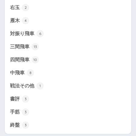
右玉
2
雁木
4
対振り飛車
6
三間飛車
13
四間飛車
10
中飛車
8
戦法その他
1
書評
3
手筋
3
終盤
3