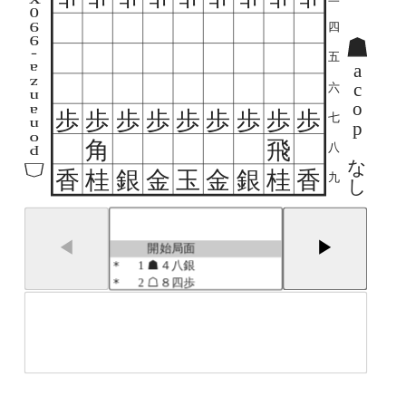
0
9
四
9
-
五
a
a
z
c
六
n
o
a
歩
歩
歩
歩
歩
歩
歩
歩
歩
七
n
p
o
角
飛
八
p
な
香
桂
銀
金
玉
金
銀
桂
香
九
し
◀
▶
開始局面
*
1
☗４八銀
*
2
☖８四歩
*
3
☗７六歩
*
4
☖６二銀
*
5
☗４六歩
*
6
☖３四歩
*
7
☗４七銀
*
8
☖８五歩
*
9
☗７八金