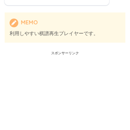
*
30
☖８四歩
*
58
☖７七桂成
*
31
☗５六銀
*
59
☗６二歩成
*
32
☖６五歩
*
60
☖８七飛成
*
33
☗４五歩
*
61
☗３七玉
MEMO
*
34
☖同 歩
*
62
☖３八角成
*
35
☗５五角
*
63
☗同 玉
利用しやすい棋譜再生プレイヤーです。
*
36
☖６四角
*
64
☖７八龍
*
37
☗４五桂
*
65
☗４八銀
*
38
☖５五角
*
66
☖５七金
*
39
☗同 銀
*
67
☗６八歩
スポンサーリンク
*
40
☖４二銀
*
68
☖同 龍
*
41
☗２四歩
*
69
☗３七角
*
42
☖同 歩
*
70
☖４八金
*
43
☗同 飛
*
71
☗同 角
*
44
☖１五角
*
72
☖５七銀
*
45
☗２八飛
*
73
☗５九金
*
46
☖２七歩
*
74
☖４八銀成
*
47
☗３八飛
*
75
☗同 金
*
48
☖８五桂
*
76
☖５七金
*
49
☗１六歩
*
77
☗５九角
*
50
☖２六角
*
78
☖４八金
*
51
☗３五歩
*
79
☗同 角
*
52
☖同 歩
*
80
☖５七金
*
53
☗２四歩
*
81
☗５九金