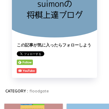
*
78
☖４八歩成
*
106
☖５六銀
*
79
☗同 飛
*
107
☗３八玉
*
80
☖４三金
*
108
☖５八龍
*
81
☗２五桂
*
109
☗４一金
投了
*
110
☖同 玉
*
111
☗５一と
*
112
☖３一玉
*
113
☗１三角
*
114
☖同 香
*
115
☗４一と
この記事が気に入ったらフォローしよう
*
116
☖２二玉
*
117
☗３一銀
*
118
☖同 金
*
119
☗３二金
*
120
☖同 金
YouTube
*
121
☗３九玉
*
122
☖４九金
*
123
☗２八玉
*
124
☖４八龍
投了
CATEGORY :
floodgate