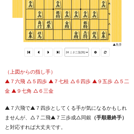
（上図からの指し手）
▲７六飛 △５四歩 ▲７七桂 △６四歩 ▲９五歩 △５二
金 ▲９七角 △６三金
▲７六飛で▲７四歩としてくる手が気になるかもしれ
ませんが、△７二飛▲７三歩成△同銀
（手順最終手）
と対応すれば大丈夫です。