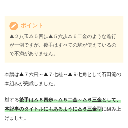
ポイント
▲２八玉△５四歩▲５六歩△６二金のような進行
が一例ですが、後手はすべての駒が使えているの
で不満がありません。
本譜は▲７六飛～▲７七桂～▲９七角として石田流の
本組みが完成しました。
対する
後手は△６四歩～△５二金～△６三金として、
本記事のタイトルにもあるように△６三金型
に組み上
げました。