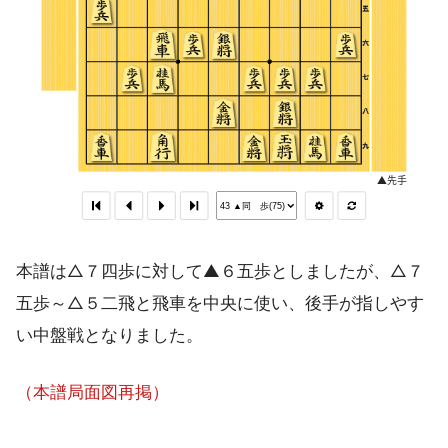
本譜は△７四歩に対して▲６五歩としましたが、△７
五歩～△５二飛と飛車を中央に使い、後手が指しやす
い中盤戦となりました。
（本譜局面図再掲）