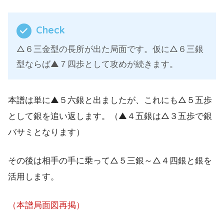
Check
△６三金型の長所が出た局面です。仮に△６三銀
型ならば▲７四歩として攻めが続きます。
本譜は単に▲５六銀と出ましたが、これにも△５五歩
として銀を追い返します。（▲４五銀は△３五歩で銀
バサミとなります）
その後は相手の手に乗って△５三銀～△４四銀と銀を
活用します。
（本譜局面図再掲）