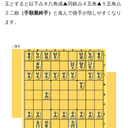
玉とすると以下△８八角成▲同銀△４五角▲５五角△
２二銀
（手順最終手）
と進んで後手が指しやすくなり
ます。