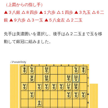
（上図からの指し手）
▲３八銀 △８四歩 ▲１六歩 △１四歩 ▲３九玉 △６二
銀 ▲９六歩 △３一玉 ▲５八金左 △２二玉
先手は美濃囲いを選択し、後手は△２二玉まで玉を移
動して銀冠に組みました。