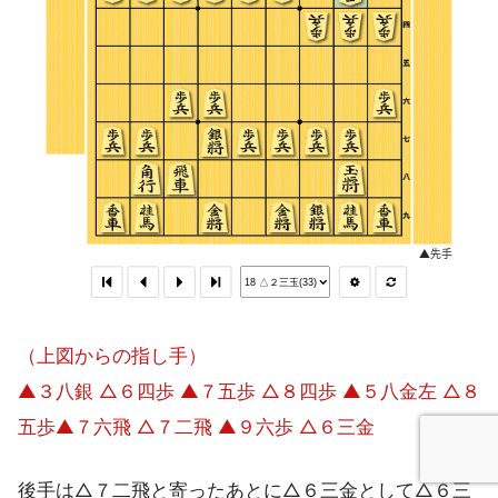
（上図からの指し手）
▲３八銀 △６四歩 ▲７五歩 △８四歩 ▲５八金左 △８
五歩▲７六飛 △７二飛 ▲９六歩 △６三金
後手は△７二飛と寄ったあとに△６三金として△６三