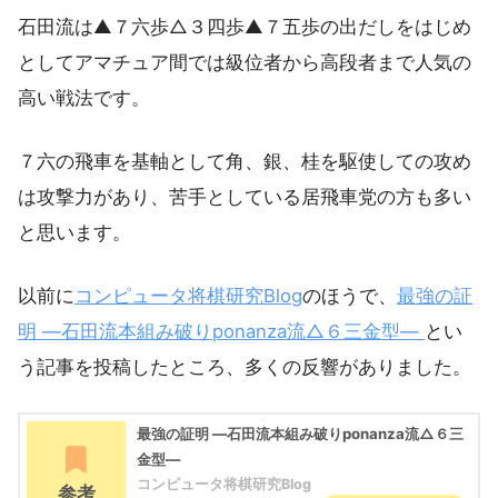
石田流は▲７六歩△３四歩▲７五歩の出だしをはじめ
としてアマチュア間では級位者から高段者まで人気の
高い戦法です。
７六の飛車を基軸として角、銀、桂を駆使しての攻め
は攻撃力があり、苦手としている居飛車党の方も多い
と思います。
以前に
コンピュータ将棋研究Blog
のほうで、
最強の証
明 ―石田流本組み破りponanza流△６三金型―
とい
う記事を投稿したところ、多くの反響がありました。
最強の証明 ―石田流本組み破りponanza流△６三
金型―
コンピュータ将棋研究Blog
参考