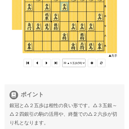
ポイント
銀冠と△２五歩は相性の良い形です。△３五銀～
△２四銀引の駒の活用や、終盤での△２六歩が切
り札となります。