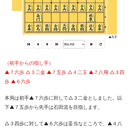
（初手からの指し手）
▲７六歩 △３二金 ▲７五歩 △４二玉 ▲７八飛 △３四
歩 ▲６六歩
本局は初手▲７六歩に対して△３二金としました。以
下▲７五歩から先手は石田流を目指します。
△３四歩に対して▲６六歩は妥当なところで、▲４八