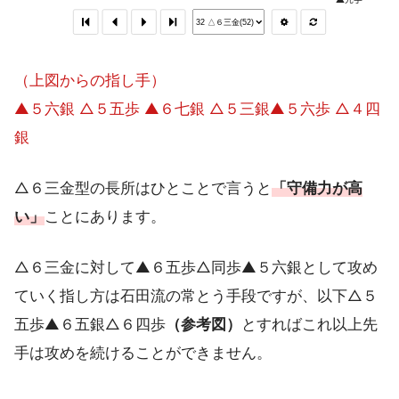
（上図からの指し手）
▲５六銀 △５五歩 ▲６七銀 △５三銀▲５六歩 △４四
銀
△６三金型の長所はひとことで言うと
「守備力が高
い」
ことにあります。
△６三金に対して▲６五歩△同歩▲５六銀として攻め
ていく指し方は石田流の常とう手段ですが、以下△５
五歩▲６五銀△６四歩
（参考図）
とすればこれ以上先
手は攻めを続けることができません。