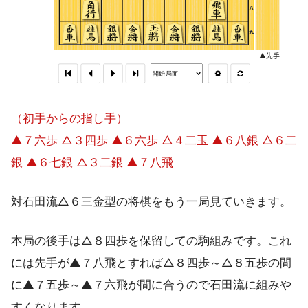
（初手からの指し手）
▲７六歩 △３四歩 ▲６六歩 △４二玉 ▲６八銀 △６二
銀 ▲６七銀 △３二銀 ▲７八飛
対石田流△６三金型の将棋をもう一局見ていきます。
本局の後手は△８四歩を保留しての駒組みです。これ
には先手が▲７八飛とすれば△８四歩～△８五歩の間
に▲７五歩～▲７六飛が間に合うので石田流に組みや
すくなります。