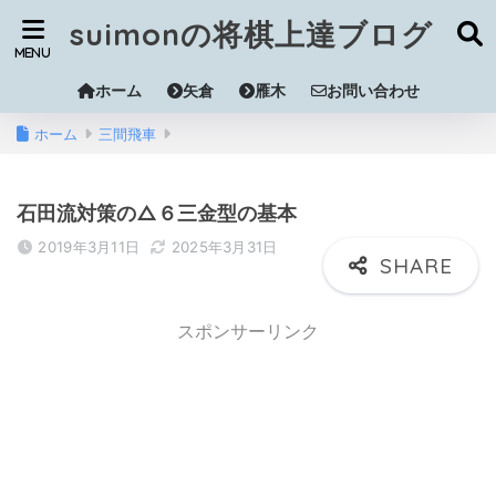
suimonの将棋上達ブログ
ホーム
矢倉
雁木
お問い合わせ
ホーム
三間飛車
石田流対策の△６三金型の基本
2019年3月11日
2025年3月31日
スポンサーリンク