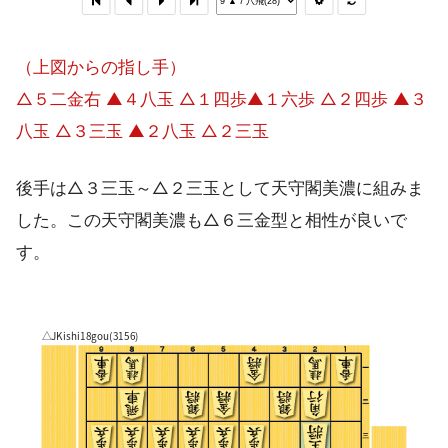
（上図からの指し手）
△５二金右 ▲４八玉 △１四歩▲１六歩 △２四歩 ▲３
八玉 △３三玉 ▲２八玉 △２三玉
後手は△３三玉～△２三玉として天守閣美濃に組みま
した。この天守閣美濃も△６三金型と相性が良いで
す。