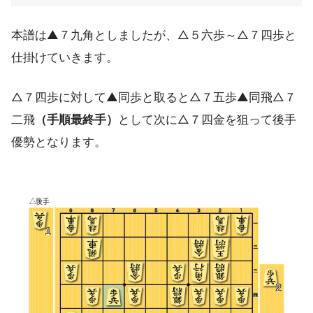
本譜は▲７九角としましたが、△５六歩～△７四歩と
仕掛けていきます。
△７四歩に対して▲同歩と取ると△７五歩▲同飛△７
二飛
（手順最終手）
として次に△７四金を狙って後手
優勢となります。