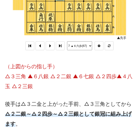
（上図からの指し手）
△３三角 ▲６八銀 △２二銀 ▲６七銀 △２四歩▲４八
玉 △２三銀
後手は△３二金と上がった手前、△３三角としてから
△２二銀～△２四歩～△２三銀として銀冠に組み上げ
ます
。