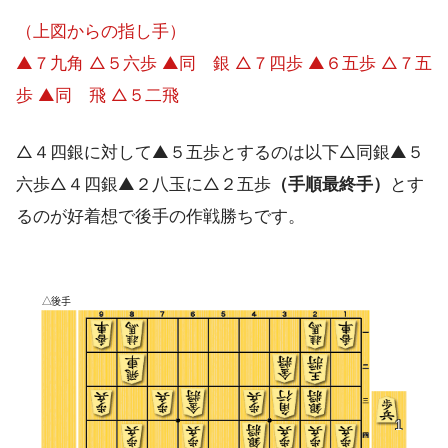
（上図からの指し手）
▲７九角 △５六歩 ▲同 銀 △７四歩 ▲６五歩 △７五
歩 ▲同 飛 △５二飛
△４四銀に対して▲５五歩とするのは以下△同銀▲５
六歩△４四銀▲２八玉に△２五歩
（手順最終手）
とす
るのが好着想で後手の作戦勝ちです。