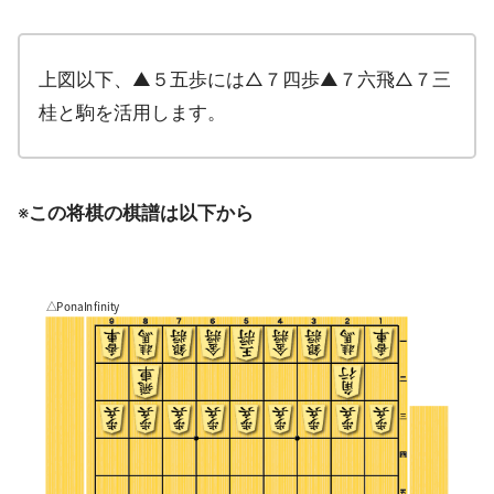
上図以下、▲５五歩には△７四歩▲７六飛△７三
桂と駒を活用します。
※
この将棋の棋譜は以下から