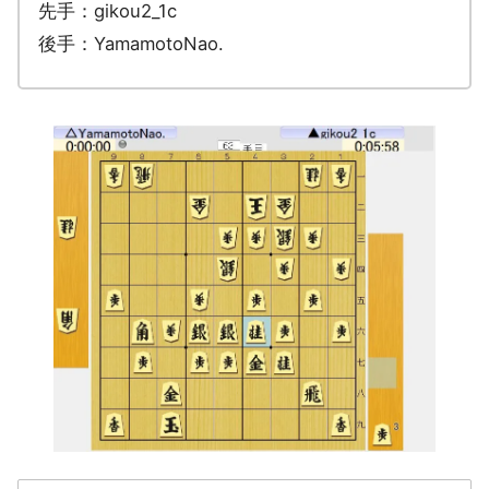
先手：gikou2_1c
後手：YamamotoNao.