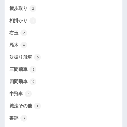
横歩取り
2
相掛かり
1
右玉
2
雁木
4
対振り飛車
6
三間飛車
13
四間飛車
10
中飛車
8
戦法その他
1
書評
3