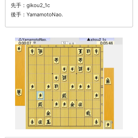
先手：gikou2_1c
後手：YamamotoNao.