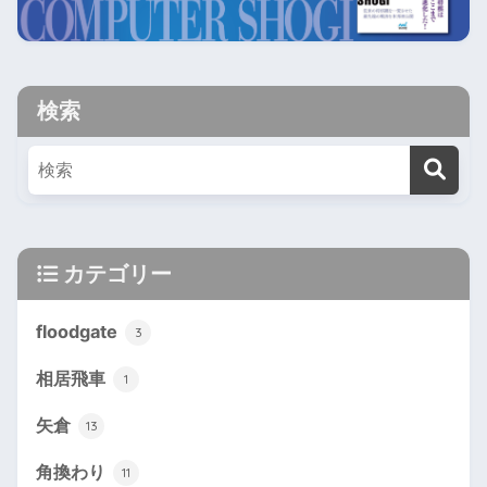
検索
カテゴリー
floodgate
3
相居飛車
1
矢倉
13
角換わり
11