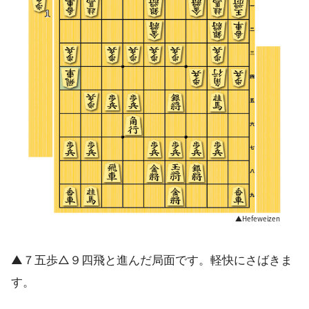
▲７五歩△９四飛と進んだ局面です。軽快にさばきま
す。