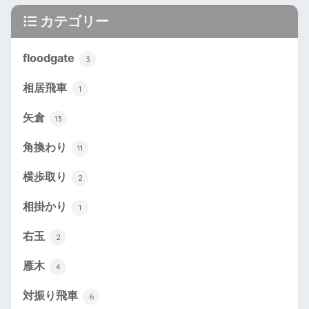
カテゴリー
floodgate
3
相居飛車
1
矢倉
13
角換わり
11
横歩取り
2
相掛かり
1
右玉
2
雁木
4
対振り飛車
6