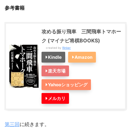
参考書籍
攻める振り飛車 三間飛車トマホー
ク (マイナビ将棋BOOKS)
created by
Rinker
Kindle
Amazon
楽天市場
Yahooショッピング
メルカリ
第三回
に続きます。