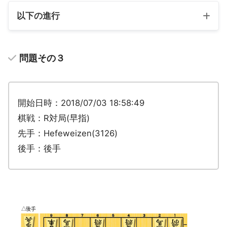
以下の進行
問題その３
開始日時：2018/07/03 18:58:49
棋戦：R対局(早指)
先手：Hefeweizen(3126)
後手：後手
ポイント
手順最終手から①△同銀には▲４一角②△同金には
▲同銀成△同銀▲３二金でいずれも寄り筋です。