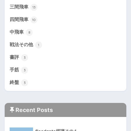
三間飛車
13
四間飛車
10
中飛車
8
戦法その他
1
書評
3
手筋
3
終盤
3
Recent Posts