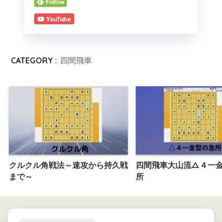
YouTube
CATEGORY :
四間飛車
クルクル角戦法～速攻から持久戦
四間飛車大山流△４一
まで～
所