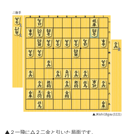
▲２一飛に△２二金と引いた局面です。