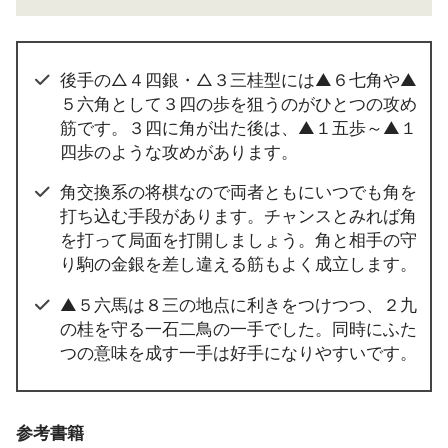
後手の△４四銀・△３三桂型には▲６七角や▲
５六角として３四の歩を狙うのがひとつの攻め
筋です。３四に角が出た後は、▲１五歩～▲１
四歩のような攻めがあります。
角交換系の将棋なので両者ともにいつでも角を
打ち込む手段があります。チャンスとみれば角
を打って局面を打開しましょう。角と相手の守
り駒の金銀を差し違える筋もよく成立します。
▲５六馬は８三の地点に利きをつけつつ、２九
の桂を守る一石二鳥の一手でした。同時にふた
つの意味を成す一手は好手になりやすいです。
参考書籍