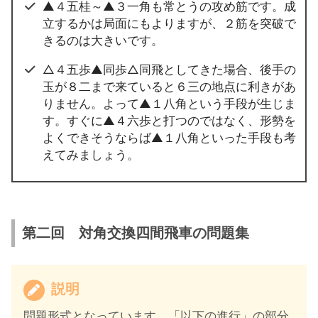
▲４五桂～▲３一角も常とうの攻め筋です。成
立するかは局面にもよりますが、２筋を突破で
きるのは大きいです。
△４五歩▲同歩△同飛としてきた場合、後手の
玉が８二まで来ていると６三の地点に利きがあ
りません。よって▲１八角という手段が生じま
す。すぐに▲４六歩と打つのではなく、形勢を
よくできそうならば▲１八角といった手段も考
えてみましょう。
第二回 対角交換四間飛車の問題集
説明
問題形式となっています。「以下の進行」の部分