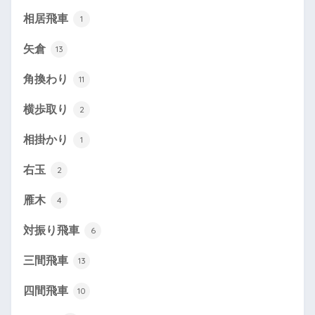
相居飛車
1
矢倉
13
角換わり
11
横歩取り
2
相掛かり
1
右玉
2
雁木
4
対振り飛車
6
三間飛車
13
四間飛車
10