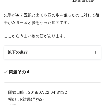
先手が▲７五銀と出て６四の歩を狙ったのに対して後
手が△６三金と歩を守った局面です。
手順最終手から先手の狙いとして▲６
ここからうまい攻め筋があります。
一角成～▲３四歩の攻めがあります。
suimon
以下の進行
問題その４
開始日時：2018/07/22 04:31:32
棋戦：R対局(早指2)