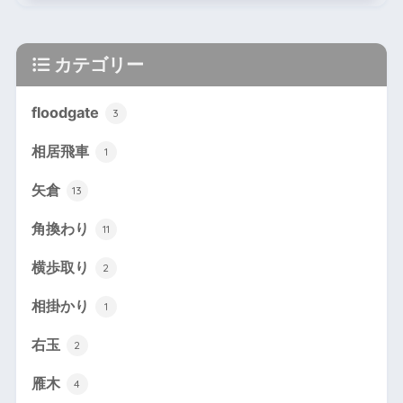
カテゴリー
floodgate
3
相居飛車
1
矢倉
13
角換わり
11
横歩取り
2
相掛かり
1
右玉
2
雁木
4