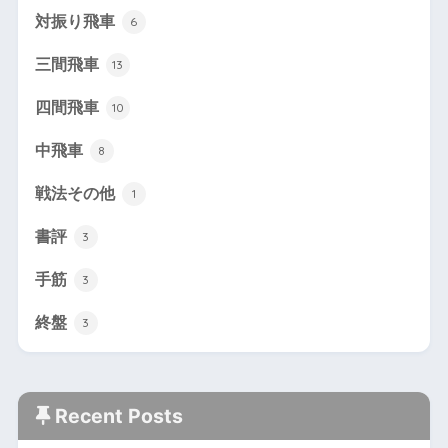
対振り飛車
6
三間飛車
13
四間飛車
10
中飛車
8
戦法その他
1
書評
3
手筋
3
終盤
3
Recent Posts